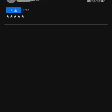
00:00
/
00:07
Free
DL
★
★
★
★
★