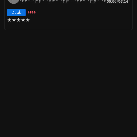
00:00
/
00:14
Free
DL
★
★
★
★
★