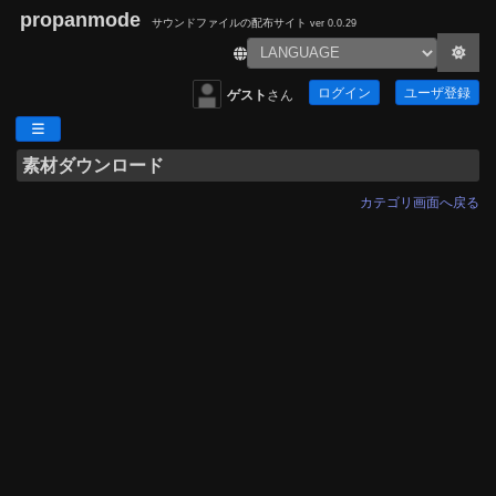
propanmode
サウンドファイルの配布サイト
ver 0.0.29
ログイン
ユーザ登録
ゲスト
さん
素材ダウンロード
カテゴリ画面へ戻る