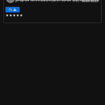
00:00
/
00:15
DL
★
★
★
★
★