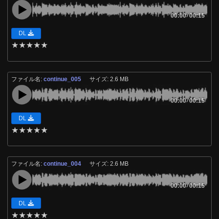
00:00
/
00:15
DL
★
★
★
★
★
ファイル名:
continue_005
サイズ: 2.6 MB
00:00
/
00:15
DL
★
★
★
★
★
ファイル名:
continue_004
サイズ: 2.6 MB
00:00
/
00:15
DL
★
★
★
★
★