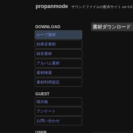
propanmode
サウンドファイルの配布サイト
ver 0.0
DOWNLOAD
素材ダウンロード
ループ素材
効果音素材
録音素材
アルバム素材
素材検索
素材利用規定
GUEST
掲示板
アンケート
お問い合わせ
USER