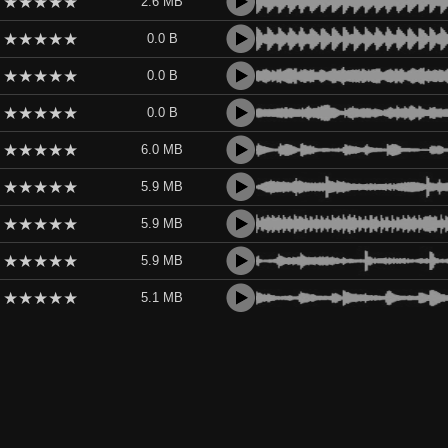
★
★
★
★
★
2.6 MB
★
★
★
★
★
0.0 B
★
★
★
★
★
0.0 B
★
★
★
★
★
0.0 B
★
★
★
★
★
6.0 MB
★
★
★
★
★
5.9 MB
★
★
★
★
★
5.9 MB
★
★
★
★
★
5.9 MB
★
★
★
★
★
5.1 MB