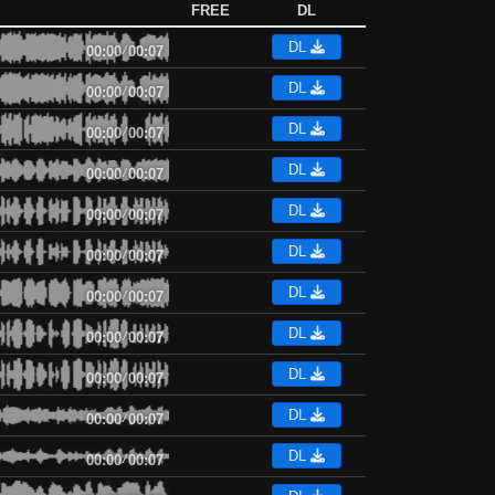
FREE
DL
DL
00:00
/
00:07
DL
00:00
/
00:07
DL
00:00
/
00:07
DL
00:00
/
00:07
DL
00:00
/
00:07
DL
00:00
/
00:07
DL
00:00
/
00:07
DL
00:00
/
00:07
DL
00:00
/
00:07
DL
00:00
/
00:07
DL
00:00
/
00:07