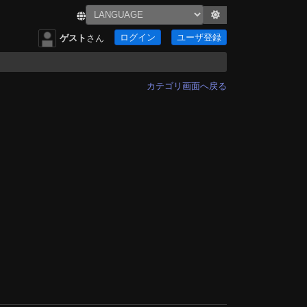
ログイン
ユーザ登録
ゲスト
さん
カテゴリ画面へ戻る