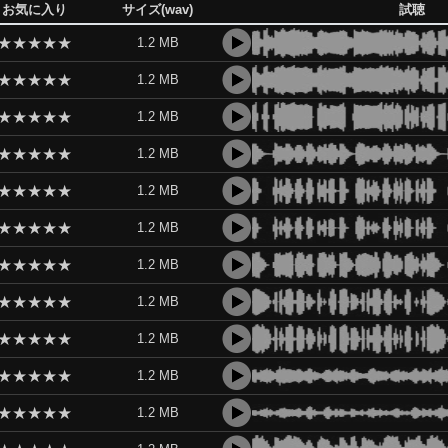
お気に入り
サイズ(wav)
試聴
★
★
★
★
★
1.2 MB
★
★
★
★
★
1.2 MB
★
★
★
★
★
1.2 MB
★
★
★
★
★
1.2 MB
★
★
★
★
★
1.2 MB
★
★
★
★
★
1.2 MB
★
★
★
★
★
1.2 MB
★
★
★
★
★
1.2 MB
★
★
★
★
★
1.2 MB
★
★
★
★
★
1.2 MB
★
★
★
★
★
1.2 MB