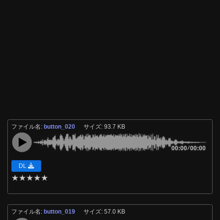
ファイル名:
button_020
サイズ: 93.7 KB
00:00
/
00:00
DL
★
★
★
★
★
ファイル名:
button_019
サイズ: 57.0 KB