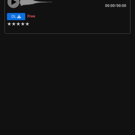
00:00
/
00:00
Free
DL
★
★
★
★
★