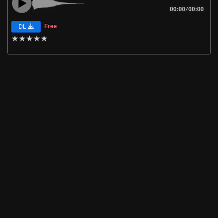
00:00
/
00:00
Free
DL
★
★
★
★
★