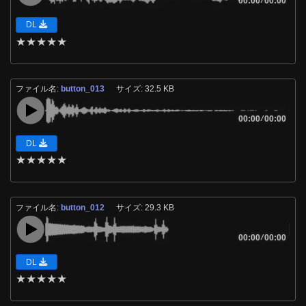
00:00
00:00
DL
★
★
★
★
★
ファイル名:
button_013
サイズ: 32.5 KB
00:00
/
00:00
DL
★
★
★
★
★
ファイル名:
button_012
サイズ: 29.3 KB
00:00
/
00:00
DL
★
★
★
★
★