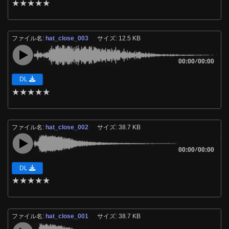
★
★
★
★
★
ファイル名:
hat_close_003
サイズ: 12.5 KB
00:00
/
00:00
DL
★
★
★
★
★
ファイル名:
hat_close_002
サイズ: 38.7 KB
00:00
/
00:00
DL
★
★
★
★
★
ファイル名:
hat_close_001
サイズ: 38.7 KB