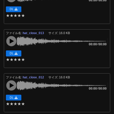
00:00
00:00
DL
★
★
★
★
★
ファイル名:
hat_close_013
サイズ: 16.0 KB
00:00
/
00:00
DL
★
★
★
★
★
ファイル名:
hat_close_012
サイズ: 16.0 KB
00:00
/
00:00
DL
★
★
★
★
★