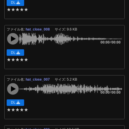
DL
★
★
★
★
★
ファイル名:
hat_close_008
サイズ: 9.6 KB
00:00
/
00:00
DL
★
★
★
★
★
ファイル名:
hat_close_007
サイズ: 5.2 KB
00:00
/
00:00
DL
★
★
★
★
★