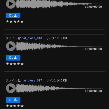
00:00
/
00:00
DL
★
★
★
★
★
ファイル名:
hat_close_018
サイズ: 11.9 KB
00:00
/
00:00
DL
★
★
★
★
★
ファイル名:
hat_close_017
サイズ: 14.6 KB
00:00
/
00:00
DL
★
★
★
★
★