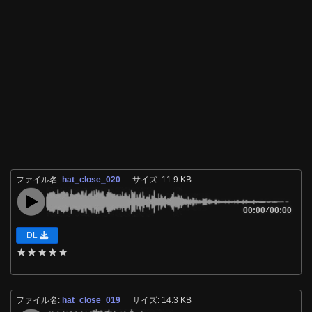
ファイル名:
hat_close_020
サイズ: 11.9 KB
00:00
/
00:00
DL
★
★
★
★
★
ファイル名:
hat_close_019
サイズ: 14.3 KB