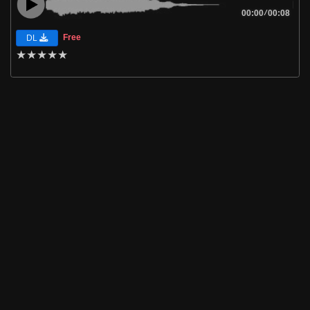
00:00
/
00:08
Free
DL
★
★
★
★
★