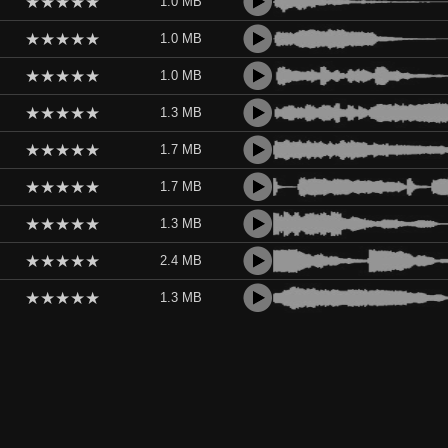
★
★
★
★
★
1.0 MB
★
★
★
★
★
1.0 MB
★
★
★
★
★
1.0 MB
★
★
★
★
★
1.3 MB
★
★
★
★
★
1.7 MB
★
★
★
★
★
1.7 MB
★
★
★
★
★
1.3 MB
★
★
★
★
★
2.4 MB
★
★
★
★
★
1.3 MB