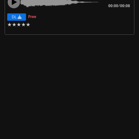
00:00
/
00:08
Free
DL
★
★
★
★
★