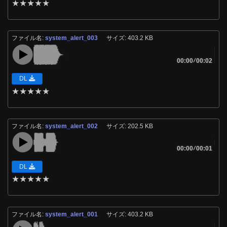
★
★
★
★
★
ファイル名:
system_alert_003
サイズ: 403.2 KB
00:00
/
00:02
DL
★
★
★
★
★
ファイル名:
system_alert_002
サイズ: 202.5 KB
00:00
/
00:01
DL
★
★
★
★
★
ファイル名:
system_alert_001
サイズ: 403.2 KB