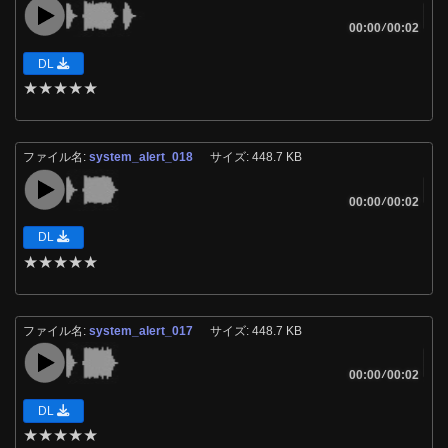
00:00
/
00:02
DL
★
★
★
★
★
ファイル名:
system_alert_018
サイズ: 448.7 KB
00:00
/
00:02
DL
★
★
★
★
★
ファイル名:
system_alert_017
サイズ: 448.7 KB
00:00
/
00:02
DL
★
★
★
★
★