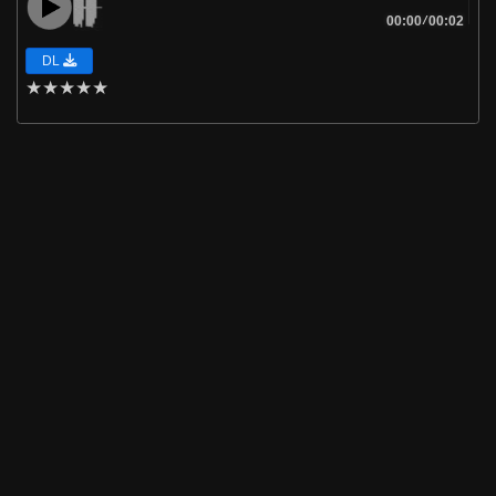
00:00
/
00:02
DL
★
★
★
★
★