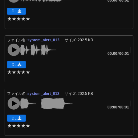
00:00
00:02
DL
★
★
★
★
★
ファイル名:
system_alert_013
サイズ: 202.5 KB
00:00
/
00:01
DL
★
★
★
★
★
ファイル名:
system_alert_012
サイズ: 202.5 KB
00:00
/
00:01
DL
★
★
★
★
★