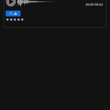
00:00
/
00:03
DL
★
★
★
★
★