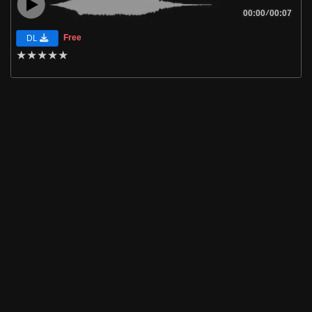
00:00
/
00:07
Free
DL
★
★
★
★
★