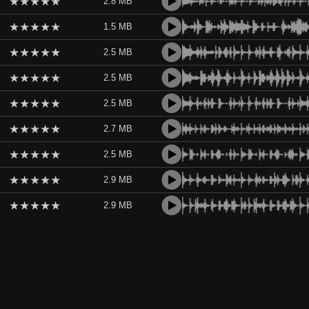
★
★
★
★
★
2.8 MB
★
★
★
★
★
1.5 MB
★
★
★
★
★
2.5 MB
★
★
★
★
★
2.5 MB
★
★
★
★
★
2.5 MB
★
★
★
★
★
2.7 MB
★
★
★
★
★
2.5 MB
★
★
★
★
★
2.9 MB
★
★
★
★
★
2.9 MB