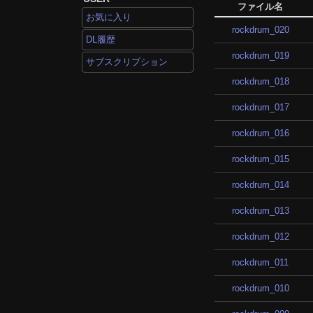
ファイル名
お気に入り
rockdrum_020
DL履歴
rockdrum_019
サブスクリプション
rockdrum_018
rockdrum_017
rockdrum_016
rockdrum_015
rockdrum_014
rockdrum_013
rockdrum_012
rockdrum_011
rockdrum_010