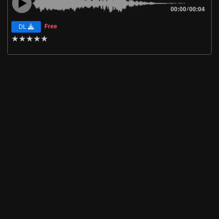
00:00
/
00:04
Free
DL
★
★
★
★
★