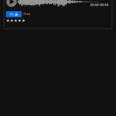
00:00
/
00:04
Free
DL
★
★
★
★
★