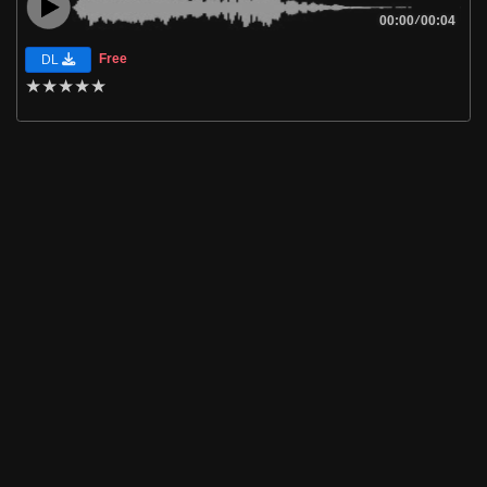
00:00
/
00:04
Free
DL
★
★
★
★
★