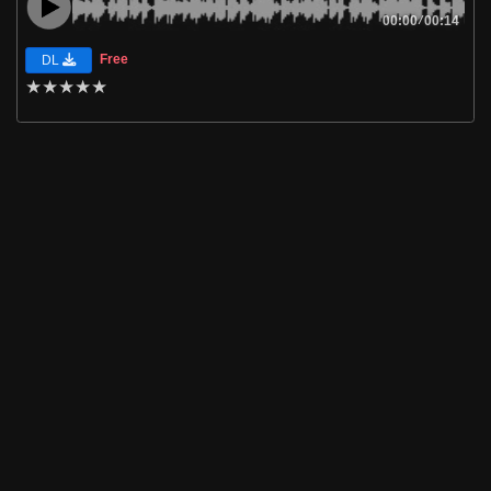
00:00
/
00:14
Free
DL
★
★
★
★
★