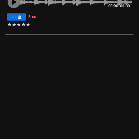
00:00
/
00:30
Free
DL
★
★
★
★
★