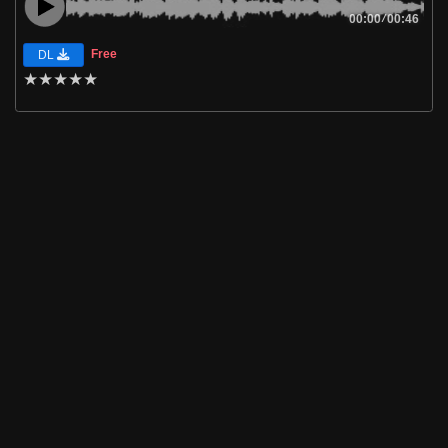
00:00
/
00:46
Free
DL
★
★
★
★
★