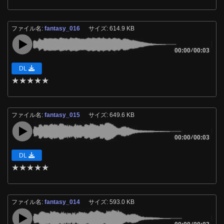
ファイル名:
fantasy_016
サイズ: 614.9 KB
00:00
/
00:03
DL
★
★
★
★
★
ファイル名:
fantasy_015
サイズ: 649.6 KB
00:00
/
00:03
DL
★
★
★
★
★
ファイル名:
fantasy_014
サイズ: 593.0 KB
/