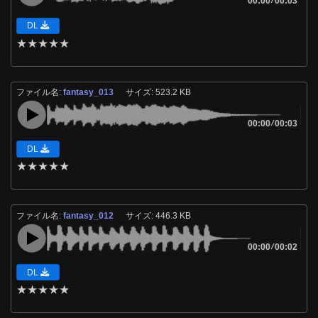
00:00
00:03
DL
★
★
★
★
★
ファイル名:
fantasy_013
サイズ: 523.2 KB
00:00
/
00:03
DL
★
★
★
★
★
ファイル名:
fantasy_012
サイズ: 446.3 KB
00:00
/
00:02
DL
★
★
★
★
★