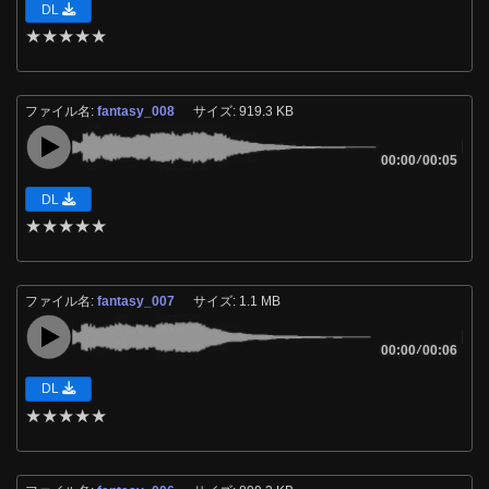
DL
★
★
★
★
★
ファイル名:
fantasy_008
サイズ: 919.3 KB
00:00
/
00:05
DL
★
★
★
★
★
ファイル名:
fantasy_007
サイズ: 1.1 MB
00:00
/
00:06
DL
★
★
★
★
★