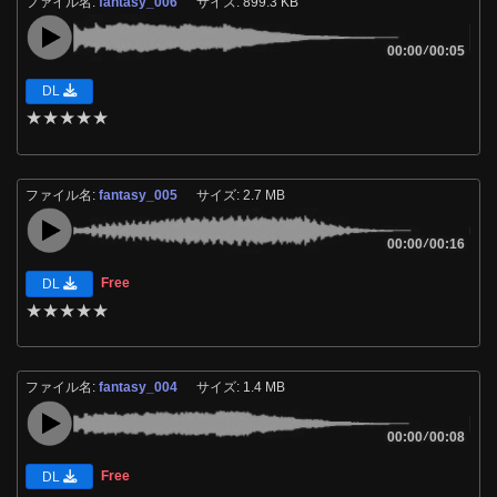
ファイル名:
fantasy_006
サイズ: 899.3 KB
00:00
/
00:05
DL
★
★
★
★
★
ファイル名:
fantasy_005
サイズ: 2.7 MB
00:00
/
00:16
Free
DL
★
★
★
★
★
ファイル名:
fantasy_004
サイズ: 1.4 MB
00:00
/
00:08
Free
DL