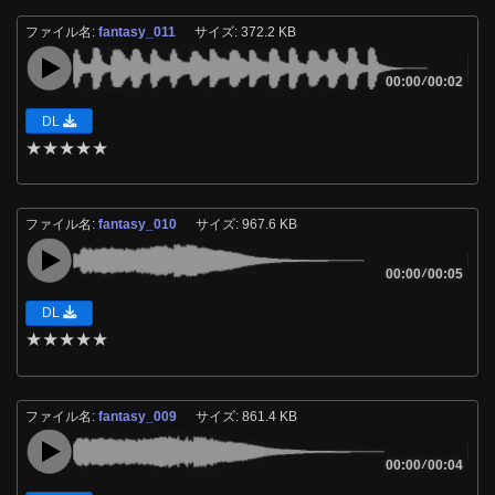
ファイル名:
fantasy_011
サイズ: 372.2 KB
00:00
/
00:02
DL
★
★
★
★
★
ファイル名:
fantasy_010
サイズ: 967.6 KB
00:00
/
00:05
DL
★
★
★
★
★
ファイル名:
fantasy_009
サイズ: 861.4 KB
00:00
/
00:04