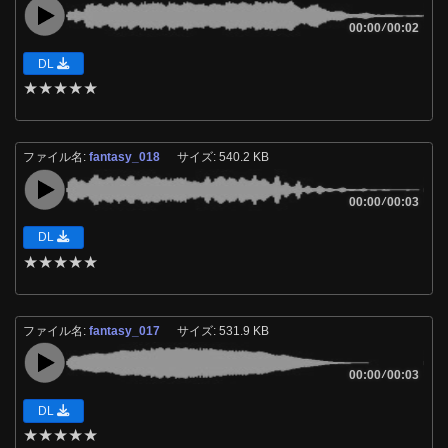
00:00
/
00:02
DL
★
★
★
★
★
ファイル名:
fantasy_018
サイズ: 540.2 KB
00:00
/
00:03
DL
★
★
★
★
★
ファイル名:
fantasy_017
サイズ: 531.9 KB
00:00
/
00:03
DL
★
★
★
★
★