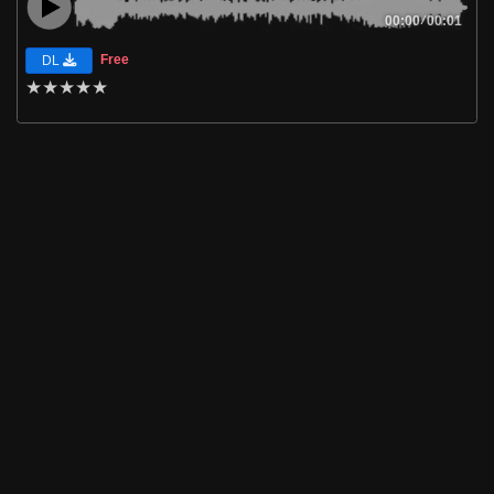
00:00
/
00:01
Free
DL
★
★
★
★
★