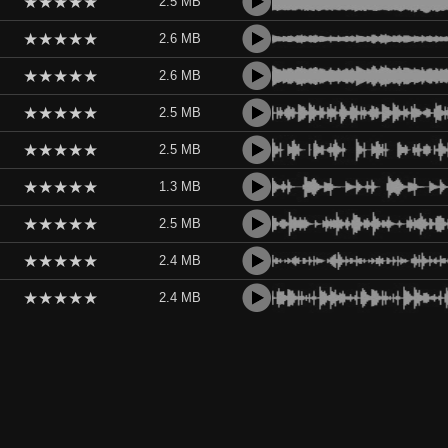
★
★
★
★
★
2.5 MB
★
★
★
★
★
2.6 MB
★
★
★
★
★
2.6 MB
★
★
★
★
★
2.5 MB
★
★
★
★
★
2.5 MB
★
★
★
★
★
1.3 MB
★
★
★
★
★
2.5 MB
★
★
★
★
★
2.4 MB
★
★
★
★
★
2.4 MB