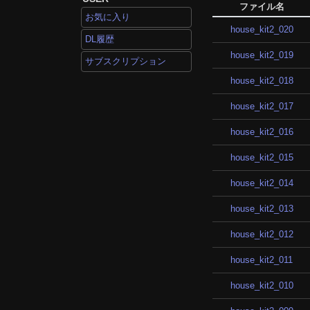
ファイル名
お気に入り
house_kit2_020
DL履歴
house_kit2_019
サブスクリプション
house_kit2_018
house_kit2_017
house_kit2_016
house_kit2_015
house_kit2_014
house_kit2_013
house_kit2_012
house_kit2_011
house_kit2_010