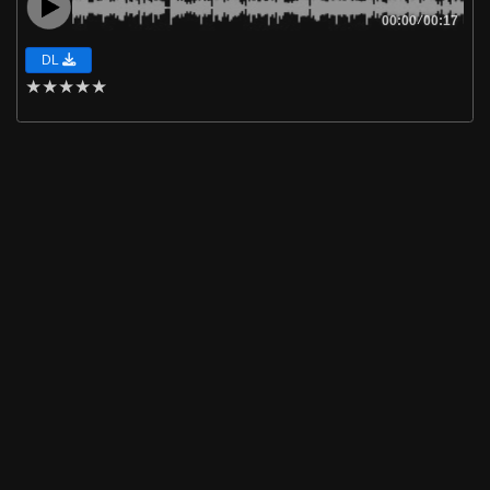
00:00
/
00:17
DL
★
★
★
★
★