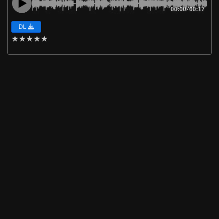
00:00
/
00:17
DL
★
★
★
★
★