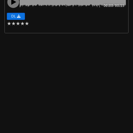
00:00
/
00:15
DL
★
★
★
★
★