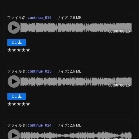
ファイル名:
continue_016
サイズ: 2.6 MB
00:00
/
00:15
DL
★
★
★
★
★
ファイル名:
continue_015
サイズ: 2.6 MB
00:00
/
00:15
DL
★
★
★
★
★
ファイル名:
continue_014
サイズ: 2.6 MB
/