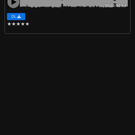
00:00
/
00:08
DL
★
★
★
★
★