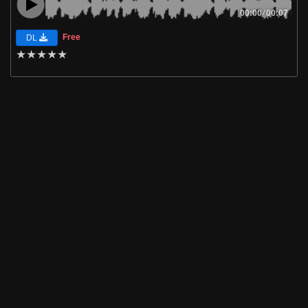
00:00
/
00:07
Free
DL
★
★
★
★
★