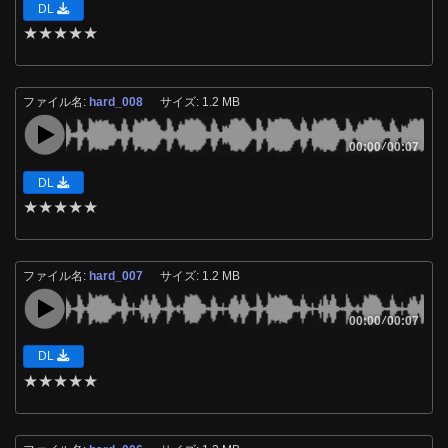
DL
★
★
★
★
★
ファイル名:
hard_008
サイズ: 1.2 MB
00:00
/
00:07
DL
★
★
★
★
★
ファイル名:
hard_007
サイズ: 1.2 MB
00:00
/
00:07
DL
★
★
★
★
★