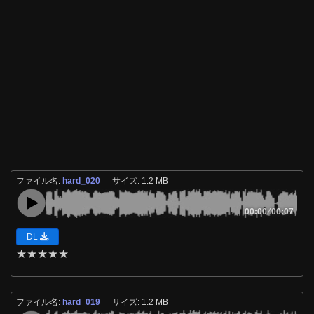
ファイル名:
hard_020
サイズ: 1.2 MB
00:00
/
00:07
DL
★
★
★
★
★
ファイル名:
hard_019
サイズ: 1.2 MB