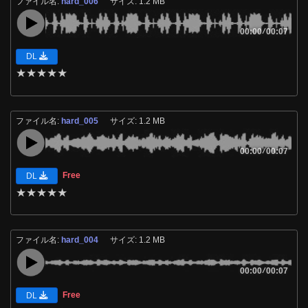
ファイル名:
hard_006
サイズ: 1.2 MB
00:00
/
00:07
DL
★
★
★
★
★
ファイル名:
hard_005
サイズ: 1.2 MB
00:00
/
00:07
Free
DL
★
★
★
★
★
ファイル名:
hard_004
サイズ: 1.2 MB
00:00
/
00:07
Free
DL