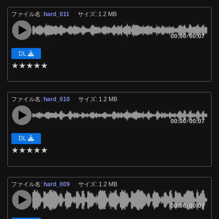
ファイル名:
hard_011
サイズ: 1.2 MB
00:00
/
00:07
DL
★
★
★
★
★
ファイル名:
hard_010
サイズ: 1.2 MB
00:00
/
00:07
DL
★
★
★
★
★
ファイル名:
hard_009
サイズ: 1.2 MB
00:00
/
00:07