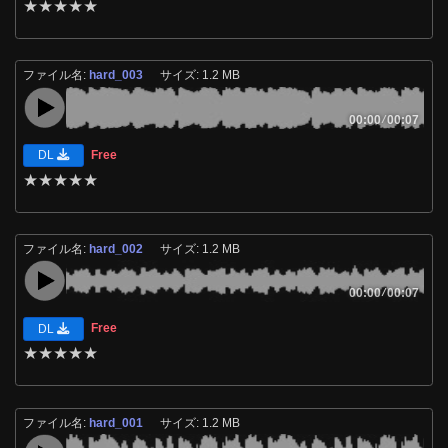
★
★
★
★
★
ファイル名:
hard_003
サイズ: 1.2 MB
00:00
/
00:07
Free
DL
★
★
★
★
★
ファイル名:
hard_002
サイズ: 1.2 MB
00:00
/
00:07
Free
DL
★
★
★
★
★
ファイル名:
hard_001
サイズ: 1.2 MB