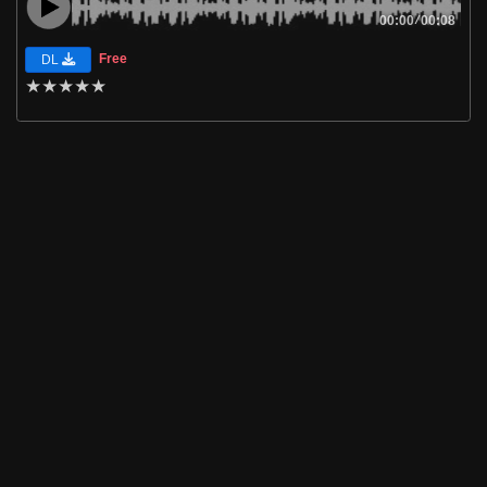
00:00
/
00:08
Free
DL
★
★
★
★
★