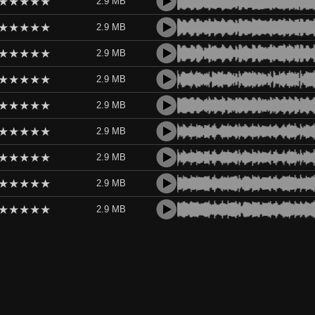
★
★
★
★
★
2.9 MB
★
★
★
★
★
2.9 MB
★
★
★
★
★
2.9 MB
★
★
★
★
★
2.9 MB
★
★
★
★
★
2.9 MB
★
★
★
★
★
2.9 MB
★
★
★
★
★
2.9 MB
★
★
★
★
★
2.9 MB
★
★
★
★
★
2.9 MB