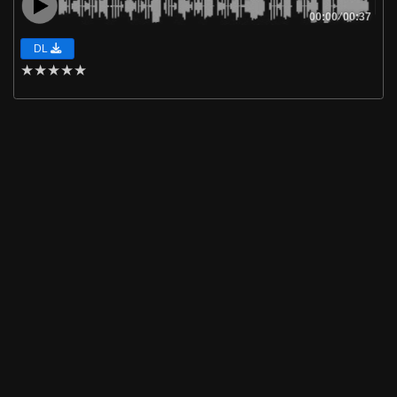
00:00
/
00:37
DL
★
★
★
★
★