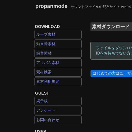
propanmode
サウンドファイルの配布サイト
ver 0.0
DOWNLOAD
素材ダウンロード
ループ素材
効果音素材
ファイルをダウンロ
録音素材
IDをお持ちでない
アルバム素材
素材検索
はじめての方はユーザ
素材利用規定
GUEST
掲示板
アンケート
お問い合わせ
USER