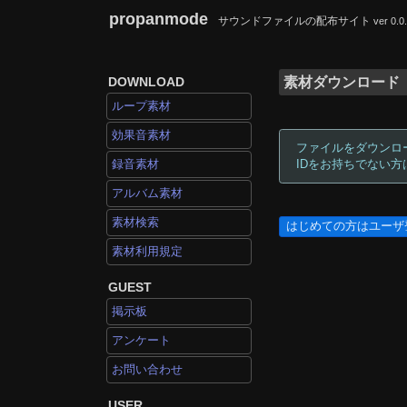
propanmode
サウンドファイルの配布サイト
ver 0.0
DOWNLOAD
素材ダウンロード
ループ素材
効果音素材
ファイルをダウンロ
録音素材
IDをお持ちでない
アルバム素材
素材検索
はじめての方はユーザ
素材利用規定
GUEST
掲示板
アンケート
お問い合わせ
USER