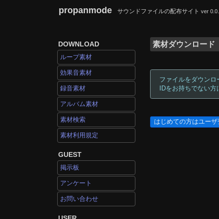
propanmode
サウンドファイルの配布サイト
ver 0.0
DOWNLOAD
素材ダウンロード
ループ素材
効果音素材
ファイルをダウンロ
録音素材
IDをお持ちでない
アルバム素材
素材検索
はじめての方はユーザ
素材利用規定
GUEST
掲示板
アンケート
お問い合わせ
USER