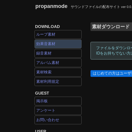
propanmode
サウンドファイルの配布サイト
ver 0.0
DOWNLOAD
素材ダウンロード
ループ素材
効果音素材
ファイルをダウンロ
録音素材
IDをお持ちでない
アルバム素材
素材検索
はじめての方はユーザ
素材利用規定
GUEST
掲示板
アンケート
お問い合わせ
USER