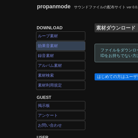
propanmode
サウンドファイルの配布サイト
ver 0.0
DOWNLOAD
素材ダウンロード
ループ素材
効果音素材
ファイルをダウンロ
録音素材
IDをお持ちでない
アルバム素材
素材検索
はじめての方はユーザ
素材利用規定
GUEST
掲示板
アンケート
お問い合わせ
USER