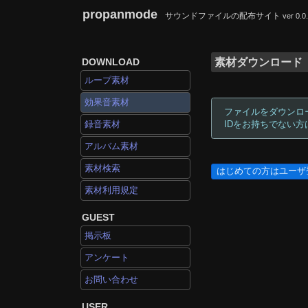
propanmode
サウンドファイルの配布サイト
ver 0.0
DOWNLOAD
素材ダウンロード
ループ素材
効果音素材
ファイルをダウンロ
録音素材
IDをお持ちでない
アルバム素材
素材検索
はじめての方はユーザ
素材利用規定
GUEST
掲示板
アンケート
お問い合わせ
USER