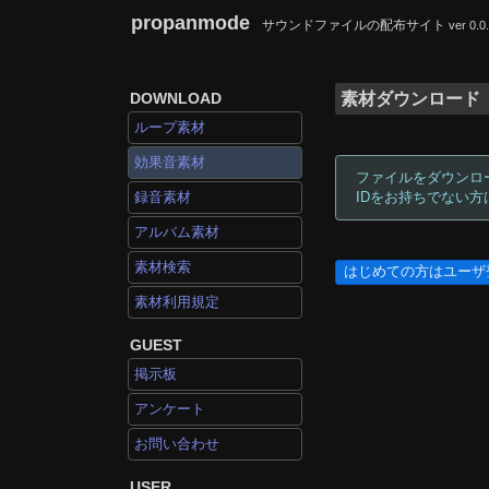
propanmode
サウンドファイルの配布サイト
ver 0.0
DOWNLOAD
素材ダウンロード
ループ素材
効果音素材
ファイルをダウンロ
録音素材
IDをお持ちでない
アルバム素材
素材検索
はじめての方はユーザ
素材利用規定
GUEST
掲示板
アンケート
お問い合わせ
USER