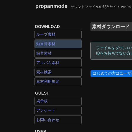
propanmode
サウンドファイルの配布サイト
ver 0.0
DOWNLOAD
素材ダウンロード
ループ素材
効果音素材
ファイルをダウンロ
録音素材
IDをお持ちでない
アルバム素材
素材検索
はじめての方はユーザ
素材利用規定
GUEST
掲示板
アンケート
お問い合わせ
USER