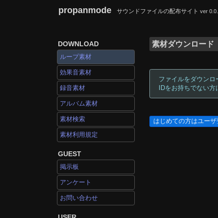
propanmode
サウンドファイルの配布サイト
ver 0.0
DOWNLOAD
素材ダウンロード
ループ素材
効果音素材
ファイルをダウンロ
録音素材
IDをお持ちでない
アルバム素材
素材検索
はじめての方はユーザ
素材利用規定
GUEST
掲示板
アンケート
お問い合わせ
USER