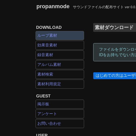
propanmode
サウンドファイルの配布サイト
ver 0.0
DOWNLOAD
素材ダウンロード
ループ素材
効果音素材
ファイルをダウンロ
録音素材
IDをお持ちでない
アルバム素材
素材検索
はじめての方はユーザ
素材利用規定
GUEST
掲示板
アンケート
お問い合わせ
USER