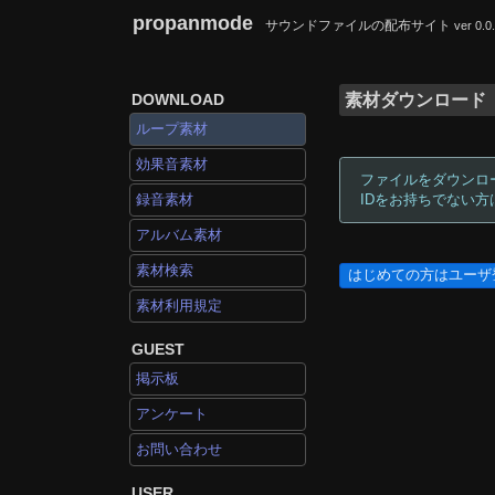
propanmode
サウンドファイルの配布サイト
ver 0.0
DOWNLOAD
素材ダウンロード
ループ素材
効果音素材
ファイルをダウンロ
録音素材
IDをお持ちでない
アルバム素材
素材検索
はじめての方はユーザ
素材利用規定
GUEST
掲示板
アンケート
お問い合わせ
USER