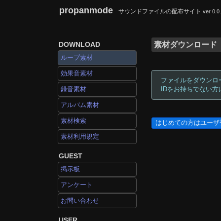
propanmode
サウンドファイルの配布サイト
ver 0.0
DOWNLOAD
素材ダウンロード
ループ素材
効果音素材
ファイルをダウンロ
録音素材
IDをお持ちでない
アルバム素材
素材検索
はじめての方はユーザ
素材利用規定
GUEST
掲示板
アンケート
お問い合わせ
USER