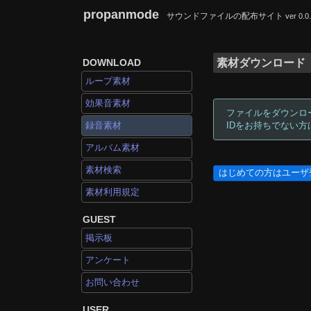
propanmode
サウンドファイルの配布サイト
ver 0.0
DOWNLOAD
素材ダウンロード
ループ素材
効果音素材
ファイルをダウンロ
録音素材
IDをお持ちでない
アルバム素材
素材検索
はじめての方はユーザ
素材利用規定
GUEST
掲示板
アンケート
お問い合わせ
USER