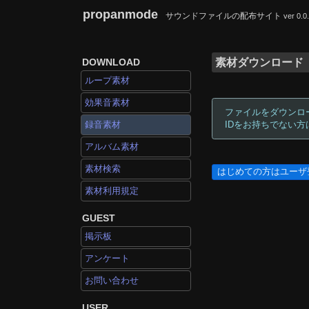
propanmode
サウンドファイルの配布サイト
ver 0.0
DOWNLOAD
素材ダウンロード
ループ素材
効果音素材
ファイルをダウンロ
録音素材
IDをお持ちでない
アルバム素材
素材検索
はじめての方はユーザ
素材利用規定
GUEST
掲示板
アンケート
お問い合わせ
USER