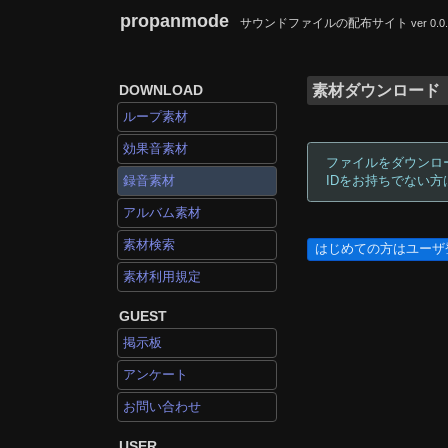
propanmode
サウンドファイルの配布サイト
ver 0.0
DOWNLOAD
素材ダウンロード
ループ素材
効果音素材
ファイルをダウンロ
録音素材
IDをお持ちでない
アルバム素材
素材検索
はじめての方はユーザ
素材利用規定
GUEST
掲示板
アンケート
お問い合わせ
USER