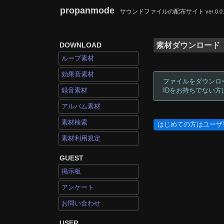
propanmode
サウンドファイルの配布サイト
ver 0.0
DOWNLOAD
素材ダウンロード
ループ素材
効果音素材
ファイルをダウンロ
録音素材
IDをお持ちでない
アルバム素材
素材検索
はじめての方はユーザ
素材利用規定
GUEST
掲示板
アンケート
お問い合わせ
USER