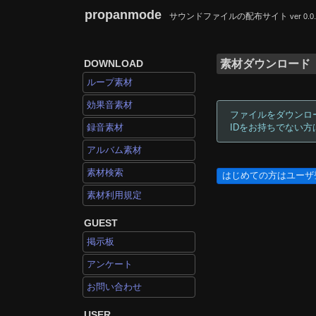
propanmode
サウンドファイルの配布サイト
ver 0.0
DOWNLOAD
素材ダウンロード
ループ素材
効果音素材
ファイルをダウンロ
録音素材
IDをお持ちでない
アルバム素材
素材検索
はじめての方はユーザ
素材利用規定
GUEST
掲示板
アンケート
お問い合わせ
USER